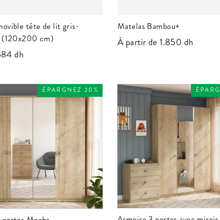
ovible tête de lit gris-
Matelas Bambou+
e (120x200 cm)
À partir de 1.850 dh
rix
584 dh
éduit
ÉPARGNEZ 20%
ÉPARG
Armoire 3 portes avec miroi
 portes Mocha