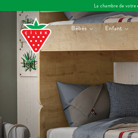
Passer
La chambre de votre en
au
contenu
Bébés
Enfant