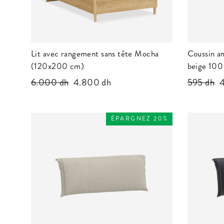
Lit avec rangement sans tête Mocha
Coussin am
(120x200 cm)
beige 10
Prix
6.000 dh
Prix
4.800 dh
Prix
595 dh
P
4
régulier
réduit
régulier
r
ÉPARGNEZ 20%