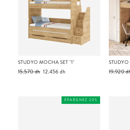
STUDYO MOCHA SET "1"
STUDYO 
Prix
15.570 dh
Prix
12.456 dh
Prix
19.920 d
régulier
réduit
régulier
ÉPARGNEZ 20%