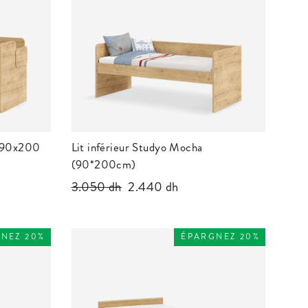
 (90x200
Lit inférieur Studyo Mocha
(90*200cm)
Prix
3.050 dh
Prix
2.440 dh
régulier
réduit
NEZ 20%
ÉPARGNEZ 20%