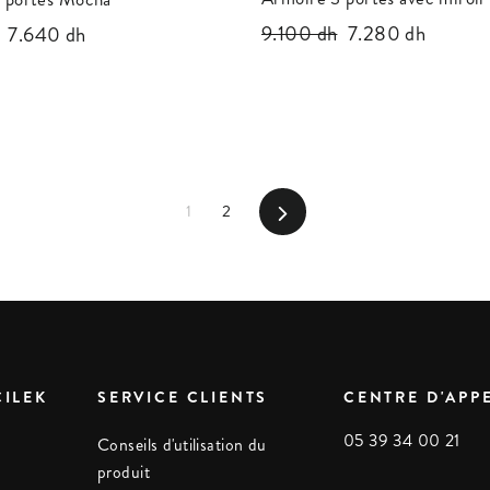
Prix
9.100 dh
Prix
7.280 dh
Prix
7.640 dh
régulier
réduit
réduit
1
2
Suivant
ÇILEK
SERVICE CLIENTS
CENTRE D'APP
05 39 34 00 21
Conseils d'utilisation du
produit