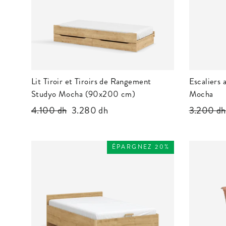
Lit Tiroir et Tiroirs de Rangement
Escaliers
Studyo Mocha (90x200 cm)
Mocha
Prix
4.100 dh
Prix
3.280 dh
Prix
3.200 dh
régulier
réduit
régulier
ÉPARGNEZ 20%