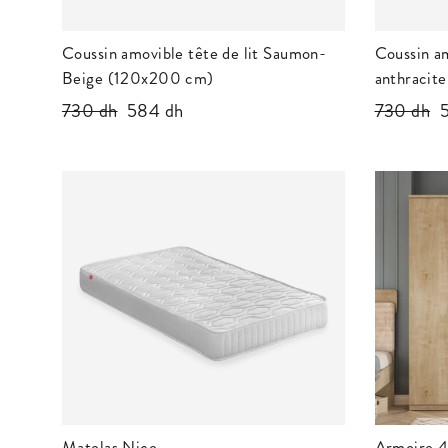
Coussin amovible tête de lit Saumon-
Coussin am
Beige (120x200 cm)
anthracit
Prix
730 dh
Prix
584 dh
Prix
730 dh
P
régulier
réduit
régulier
r
Matelas Nice
Armoire 4