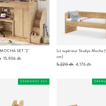
MOCHA SET "2"
Lit supérieur Studyo Mocha
cm)
h
Prix
15.936 dh
Prix
5.220 dh
Prix
4.176 dh
réduit
régulier
réduit
ÉPARGNEZ 20%
ÉPARG