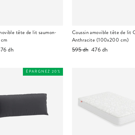
ovible tête de lit saumon-
Coussin amovible tête de lit 
0 cm
Anthracite (100x200 cm)
rix
76 dh
Prix
595 dh
Prix
476 dh
éduit
régulier
réduit
ÉPARGNEZ 20%