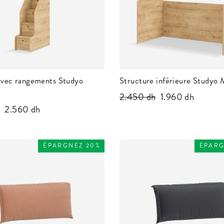
 avec rangements Studyo
Structure inférieure Studyo
Prix
2.450 dh
Prix
1.960 dh
Prix
2.560 dh
régulier
réduit
réduit
ÉPARGNEZ 20%
ÉPARG