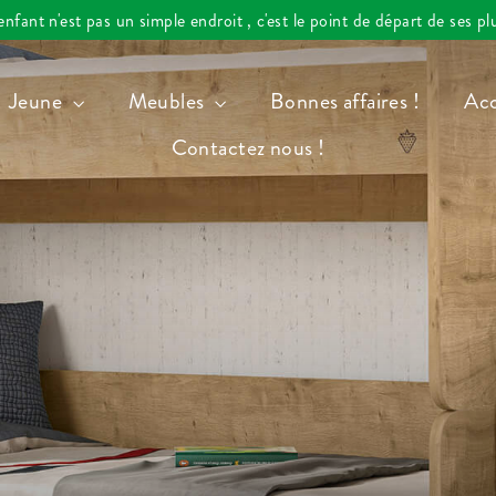
fant n'est pas un simple endroit , c'est le point de départ de ses p
Jeune
Meubles
Bonnes affaires !
Acc
Contactez nous !