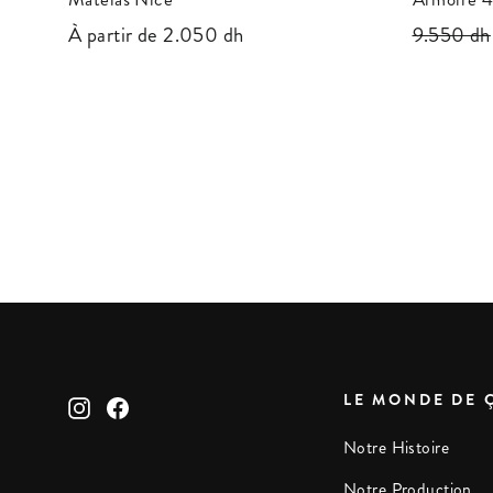
À partir de 2.050 dh
Prix
9.550 dh
régulier
LE MONDE DE 
Instagram
Facebook
Notre Histoire
Notre Production