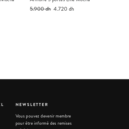
Prix
5.900 dh
Prix
4.720 dh
régulier
réduit
EL
NEWSLETTER
Vous pouvez devenir membre
pour être informé des remises