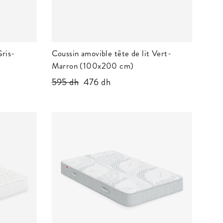
Gris-
Coussin amovible tête de lit Vert-
Marron (100x200 cm)
Prix
595 dh
Prix
476 dh
régulier
réduit