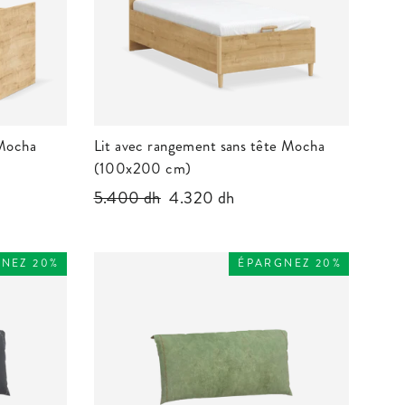
 Mocha
Lit avec rangement sans tête Mocha
(100x200 cm)
Prix
5.400 dh
Prix
4.320 dh
régulier
réduit
NEZ 20%
ÉPARGNEZ 20%