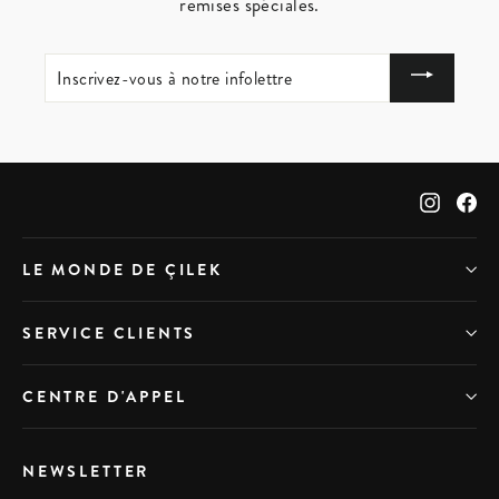
remises spéciales.
INSCRIVEZ-
VOUS
À
NOTRE
INFOLETTRE
Instag
Fa
LE MONDE DE ÇILEK
SERVICE CLIENTS
CENTRE D'APPEL
NEWSLETTER