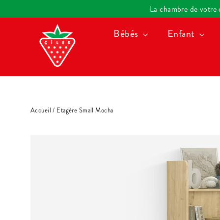
Passer
La chambre de votre en
au
Bébés
Enfant
contenu
Accueil
/
Etagère Small Mocha