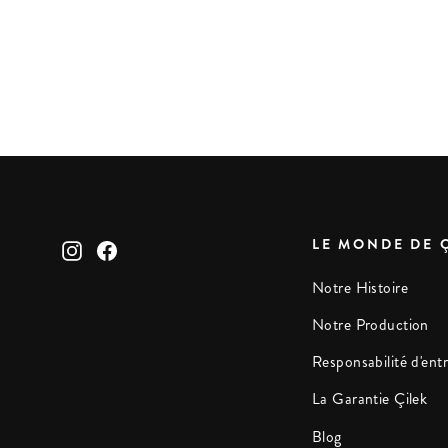
Etagère Small Mocha
Prix
2.450 dh
Prix
1.960 dh
régulier
réduit
LE MONDE DE 
Instagram
Facebook
Notre Histoire
Notre Production
Responsabilité d'entr
La Garantie Çilek
Blog