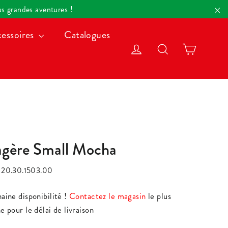
lus grandes aventures !
"F
essoires
Catalogues
Panier
Se connecter
Rechercher
agère Small Mocha
:
20.30.1503.00
aine disponibilité !
Contactez le magasin
le plus
ier
e pour le délai de livraison