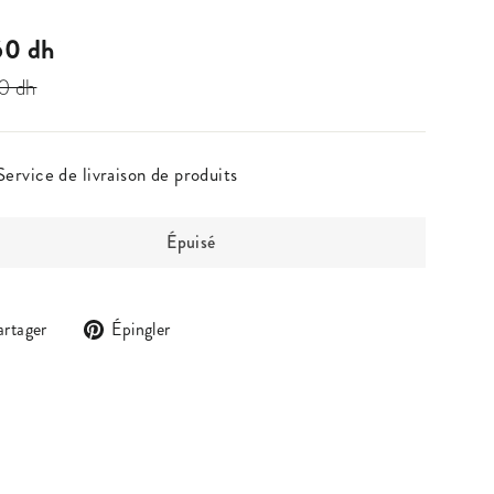
t
60 dh
0 dh
Service de livraison de produits
Épuisé
Partager
Épingler
artager
Épingler
sur
sur
Facebook
Pinterest