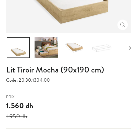
Fermer
(Esc)
Lit Tiroir Mocha (90x190 cm)
Code:
20.30.1304.00
Prix
Prix
PRIX
régulier
réduit
1.560 dh
1.950 dh