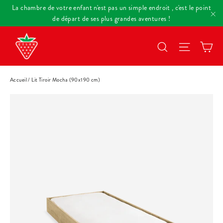
Passer
La chambre de votre enfant n'est pas un simple endroit , c'est le point
au
de départ de ses plus grandes aventures !
"F
contenu
Pa
Rechercher
Navigat
Accueil
/
Lit Tiroir Mocha (90x190 cm)