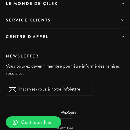
LE MONDE DE ÇILEK
SERVICE CLIENTS
CENTRE D'APPEL
NEWSLETTER
Vous pouvez devenir membre pour être informé des remises
spéciales.
Inscrivez-
S'inscrire
vous
à
notre
Langue
infolettre
français
Contactez Nous
© 2026 Çilek