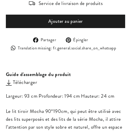
Service de livraison de produits
Ajouter au panier
Partager
Épingler
Partager
Épingler
sur
sur
Trans
Translation missing: fr.general.social.share_on_whatsapp
Facebook
Pinterest
missi
fr.ge
Guide d'assemblage du produit
Télécharger
Largeur: 93 cm Profondeur: 194 cm Hauteur: 24 cm
Le lit tiroir Mocha 90*190cm, qui peut être utilisé avec
des lits superposés et des lits de la série Mocha, il attire
l’attention par son style sobre et naturel, offre un espace