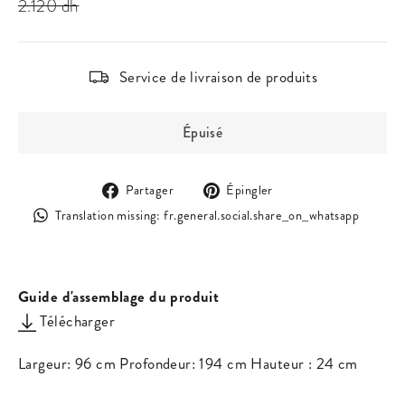
2.120 dh
Service de livraison de produits
Épuisé
Partager
Épingler
Partager
Épingler
sur
sur
Trans
Translation missing: fr.general.social.share_on_whatsapp
Facebook
Pinterest
missi
fr.ge
Guide d'assemblage du produit
Télécharger
Largeur: 96 cm Profondeur: 194 cm Hauteur : 24 cm