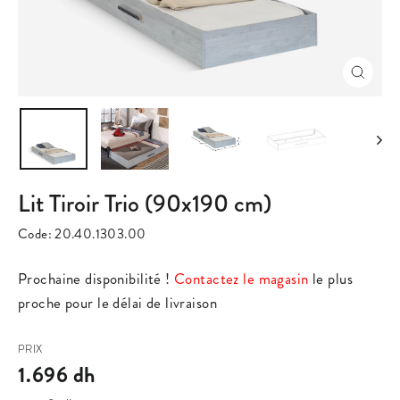
Fermer
(Esc)
Lit Tiroir Trio (90x190 cm)
Code:
20.40.1303.00
Prix
Prochaine disponibilité !
Contactez le magasin
le plus
régulier
proche pour le délai de livraison
Prix
PRIX
réduit
1.696 dh