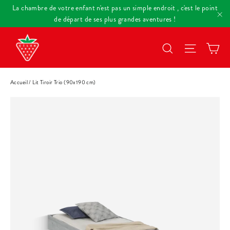
Passer
La chambre de votre enfant n'est pas un simple endroit , c'est le point
au
de départ de ses plus grandes aventures !
"F
contenu
Pa
Rechercher
Navigat
Accueil
/
Lit Tiroir Trio (90x190 cm)