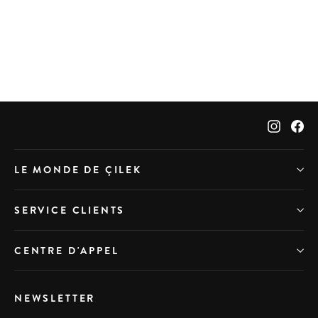
Lit Tiroir Trio (90x190 cm)
Prix
2.120 dh
Prix
1.696 dh
régulier
réduit
Instag
Fa
LE MONDE DE ÇILEK
SERVICE CLIENTS
CENTRE D'APPEL
NEWSLETTER