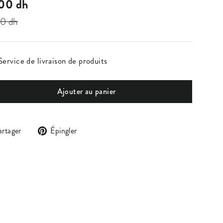
ier
t
00 dh
0 dh
Service de livraison de produits
Ajouter au panier
Partager
Épingler
artager
Épingler
sur
sur
Facebook
Pinterest