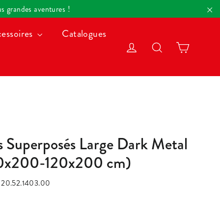
lus grandes aventures !
"F
essoires
Catalogues
Panier
Se connecter
Rechercher
ts Superposés Large Dark Metal
0x200-120x200 cm)
:
20.52.1403.00