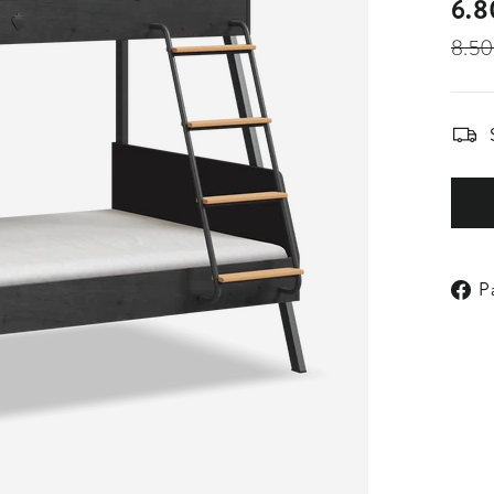
régul
rédui
6.8
8.50
P